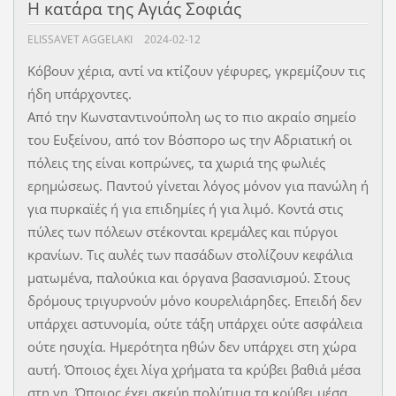
Η κατάρα της Αγιάς Σοφιάς
ELISSAVET AGGELAKI
2024-02-12
Κόβουν χέρια, αντί να κτίζουν γέφυρες, γκρεμίζουν τις
ήδη υπάρχοντες.
Από την Κωνσταντινούπολη ως το πιο ακραίο σημείο
του Ευξείνου, από τον Βόσπορο ως την Αδριατική οι
πόλεις της είναι κοπρώνες, τα χωριά της φωλιές
ερημώσεως. Παντού γίνεται λόγος μόνον για πανώλη ή
για πυρκαϊές ή για επιδημίες ή για λιμό. Κοντά στις
πύλες των πόλεων στέκονται κρεμάλες και πύργοι
κρανίων. Τις αυλές των πασάδων στολίζουν κεφάλια
ματωμένα, παλούκια και όργανα βασανισμού. Στους
δρόμους τριγυρνούν μόνο κουρελιάρηδες. Επειδή δεν
υπάρχει αστυνομία, ούτε τάξη υπάρχει ούτε ασφάλεια
ούτε ησυχία. Ημερότητα ηθών δεν υπάρχει στη χώρα
αυτή. Όποιος έχει λίγα χρήματα τα κρύβει βαθιά μέσα
στη γη. Όποιος έχει σκεύη πολύτιμα τα κρύβει μέσα