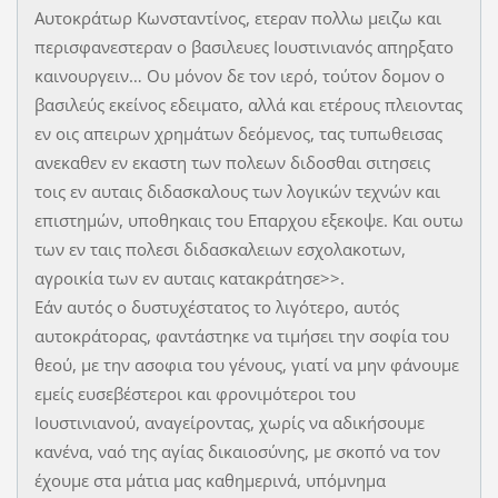
Αυτοκράτωρ Κωνσταντίνος, ετεραν πολλω μειζω και
περισφανεστεραν ο βασιλευες Ιουστινιανός απηρξατο
καινουργειν… Ου μόνον δε τον ιερό, τούτον δομον ο
βασιλεύς εκείνος εδειματο, αλλά και ετέρους πλειοντας
εν οις απειρων χρημάτων δεόμενος, τας τυπωθεισας
ανεκαθεν εν εκαστη των πολεων διδοσθαι σιτησεις
τοις εν αυταις διδασκαλους των λογικών τεχνών και
επιστημών, υποθηκαις του Επαρχου εξεκοψε. Και ουτω
των εν ταις πολεσι διδασκαλειων εσχολακοτων,
αγροικία των εν αυταις κατακράτησε>>.
Εάν αυτός ο δυστυχέστατος το λιγότερο, αυτός
αυτοκράτορας, φαντάστηκε να τιμήσει την σοφία του
θεού, με την ασοφια του γένους, γιατί να μην φάνουμε
εμείς ευσεβέστεροι και φρονιμότεροι του
Ιουστινιανού, αναγείροντας, χωρίς να αδικήσουμε
κανένα, ναό της αγίας δικαιοσύνης, με σκοπό να τον
έχουμε στα μάτια μας καθημερινά, υπόμνημα