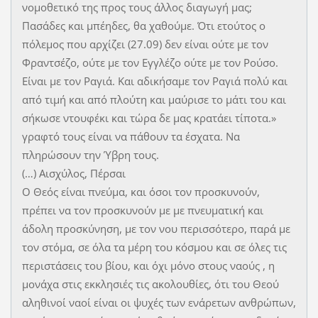
νομοθετικό της προς τους άλλος διαγωγή μας;
Πασάδες και μπέηδες, θα χαθούμε. Ότι ετούτος ο
πόλεμος που αρχίζει (27.09) δεν είναι ούτε με τον
Φραντσέζο, ούτε με τον Εγγλέζο ούτε με τον Ρούσο.
Είναι με τον Ραγιά. Και αδικήσαμε τον Ραγιά πολύ και
από τιμή και από πλούτη και μαύρισε το μάτι του και
σήκωσε ντουφέκι και τώρα δε μας κρατάει τίποτα.»
γραφτό τους είναι να πάθουν τα έσχατα. Να
πληρώσουν την Ύβρη τους.
(…) Αισχύλος, Πέρσαι
Ο Θεός είναι πνεύμα, και όσοι τον προσκυνούν,
πρέπει να τον προσκυνούν με με πνευματική και
άδολη προσκύνηση, με τον νου περισσότερο, παρά με
τον στόμα, σε όλα τα μέρη του κόσμου και σε όλες τις
περιστάσεις του βίου, και όχι μόνο στους ναούς , η
μονάχα στις εκκλησιές τις ακολουθίες, ότι του Θεού
αληθινοί ναοί είναι οι ψυχές των ενάρετων ανθρώπων,