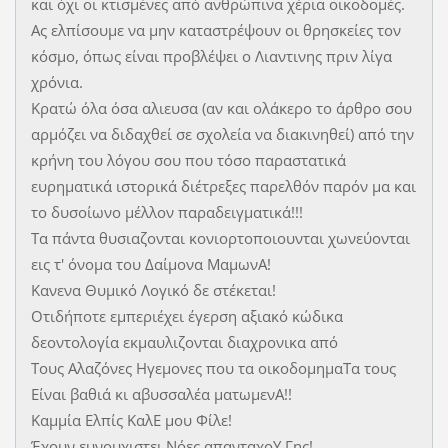
και όχι οι κτισμένες από ανθρώπινα χέρια οικοδομές.
Ας ελπίσουμε να μην καταστρέψουν οι θρησκείες τον
κόσμο, όπως είναι προβλέψει ο Λιαντινης πριν λίγα
χρόνια.
Κρατώ όλα όσα αλιευσα (αν και ολάκερο το άρθρο σου
αρμόζει να διδαχθεί σε σχολεία να διακινηθεί) από την
κρήνη του λόγου σου που τόσο παραστατικά
ευρηματικά ιστορικά διέτρεξες παρελθόν παρόν μα και
το δυσοίωνο μέλλον παραδειγματικά!!!
Τα πάντα θυσιαζονται κονιορτοποιουνται χωνεύονται
εις τ' όνομα του Δαίμονα ΜαμωνΑ!
Κανενα Θυμικό Λογικό δε στέκεται!
Οτιδήποτε εμπεριέχει έγερση αξιακό κώδικα
δεοντολογία εκμαυλιζονται διαχρονικα από
Τους Αλαζόνες Ηγεμονες που τα οικοδομημαΤα τους
Είναι βαθιά κι αβυσσαλέα ματωμενΑ!!
Καμμία Ελπίς ΚαλΕ μου Φίλε!
Έχουν ευνουχιστει Νόες απανταχοΥ Γης!