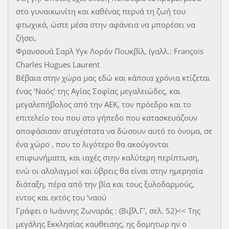
στο γυναικωνίτη και καθένας περνά τη ζωή του
φτωχικά, ώστε μέσα στην αφάνεια να μπορέσει να
ζήσει.
Φρανσουά Σαρλ Υγκ Λοράν Πουκβίλ, (γαλλ.: François
Charles Hugues Laurent
Βέβαια στην χώρα μας εδώ και κάποια χρόνια κτίζεται
ένας ‘Ναός’ της Αγίας Σοφίας μεγαλειώδες, και
μεγαλεπήβολος από την ΑΕΚ, τον πρόεδρο και το
επιτελείο του που στο γήπεδο που κατασκευάζουν
αποφάσισαν ατυχέστατα να δώσουν αυτό το όνομα, σε
ένα χώρο , που το λιγότερο θα ακούγονται
επιφωνήματα, και ιαχές στην καλύτερη περίπτωση,
ενώ οι αλαλαγμοί και ύβρεις θα είναι στην ημερησία
διάταξη, πέρα από την βία και τους ξυλοδαρμούς,
εντος και εκτός του ‘ναού
Γράφει ο Ιωάννης Ζωναράς : (Βιβλ.Γ’, σελ. 52)<< Της
μεγάλης Εκκλησίας καυθεισης, ης δομητωρ ην ο